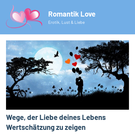
Zum
Romantik Love
Inhalt
springen
Erotik, Lust & Liebe
Wege, der Liebe deines Lebens
Wertschätzung zu zeigen